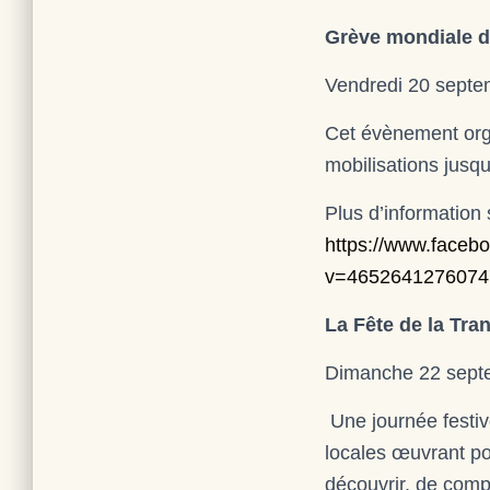
Grève mondiale d
Vendredi 20 septe
Cet évènement orga
mobilisations jusq
Plus d’information
https://www.face
v=4652641276074
La Fête de la Tra
Dimanche 22 septe
Une journée festive
locales œuvrant pou
découvrir, de compr