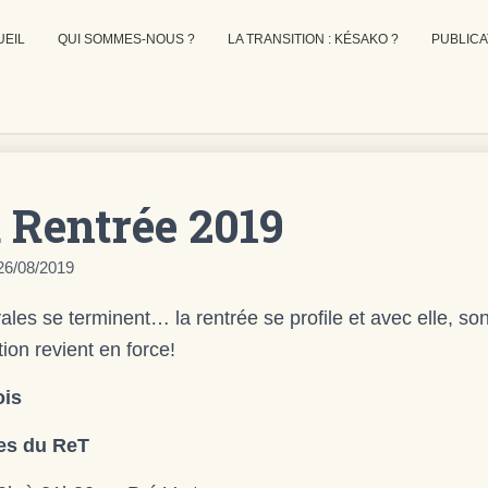
UEIL
QUI SOMMES-NOUS ?
LA TRANSITION : KÉSAKO ?
PUBLICA
 Rentrée 2019
26/08/2019
ales se terminent… la rentrée se profile et avec elle, so
tion revient en force!
ois
es du ReT