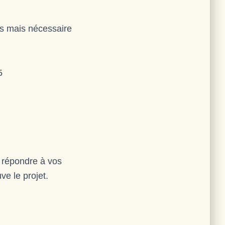
!
res mais nécessaire
5
de répondre à vos
ve le projet.