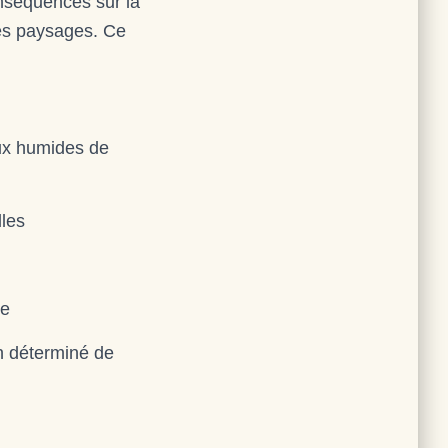
onséquences sur la
 des paysages. Ce
eux humides de
lles
ue
en déterminé de