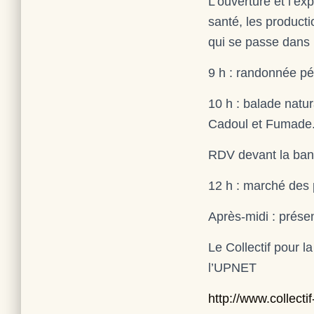
L’ouverture et l’e
santé, les producti
qui se passe dans 
9 h : randonnée péd
10 h : balade natu
Cadoul et Fumade
RDV devant la bann
12 h : marché des 
Après-midi : prése
Le Collectif pour 
l’UPNET
http://www.collectif