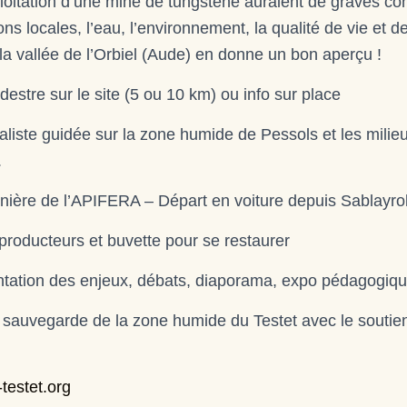
xploitation d’une mine de tungstène auraient de graves c
ons locales, l’eau, l’environnement, la qualité de vie et
la vallée de l’Orbiel (Aude) en donne un bon aperçu !
estre sur le site (5 ou 10 km) ou info sur place
raliste guidée sur la zone humide de Pessols et les mili
.
ière de l’APIFERA – Départ en voiture depuis Sablayro
producteurs et buvette pour se restaurer
ntation des enjeux, débats, diaporama, expo pédagogiq
la sauvegarde de la zone humide du Testet avec le souti
-testet.org