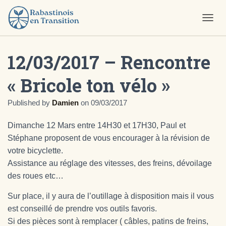
O
U
V
12/03/2017 – Rencontre
R
I
R
« Bricole ton vélo »
/
F
E
Published by
Damien
on
09/03/2017
R
M
Dimanche 12 Mars entre 14H30 et 17H30, Paul et
E
Stéphane proposent de vous encourager à la révision de
R
L
votre bicyclette.
A
Assistance au réglage des vitesses, des freins, dévoilage
N
des roues etc…
A
V
Sur place, il y aura de l’outillage à disposition mais il vous
I
G
est conseillé de prendre vos outils favoris.
A
Si des pièces sont à remplacer ( câbles, patins de freins,