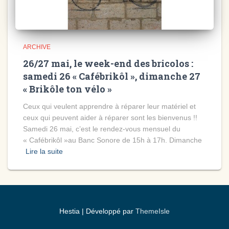
ARCHIVE
26/27 mai, le week-end des bricolos :
samedi 26 « Cafébrikôl », dimanche 27
« Brikôle ton vélo »
Ceux qui veulent apprendre à réparer leur matériel et
ceux qui peuvent aider à réparer sont les bienvenus !!
Samedi 26 mai, c’est le rendez-vous mensuel du
« Cafébrikôl »au Banc Sonore de 15h à 17h. Dimanche
Lire la suite
Hestia | Développé par
ThemeIsle