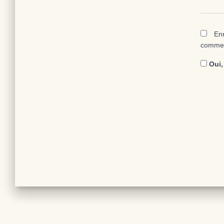
Enr
commen
Oui, 