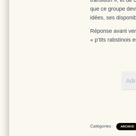
transition », et de
que ce groupe devi
idées, ses disponi
Réponse avant ven
« p’tits rabstinois e
Catégories :
ARCHIVE