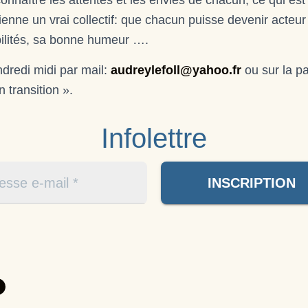
 connaître les attentes et les envies de chacun, ce qui es
enne un vrai collectif: que chacun puisse devenir acteur
bilités, sa bonne humeur ….
dredi midi par mail:
audreylefoll@yahoo.fr
ou sur la p
n transition ».
Infolettre