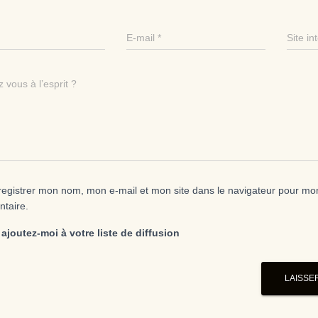
E-mail
*
Site in
 vous à l’esprit ?
egistrer mon nom, mon e-mail et mon site dans le navigateur pour mo
taire.
ajoutez-moi à votre liste de diffusion