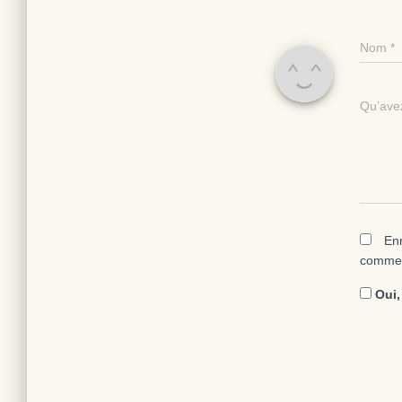
Nom
*
Qu’avez
Enr
commen
Oui, 