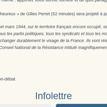
le même : apportez votre bonne humeur et de quoi parta
 heureux » de Gilles Perret (52 minutes) sera projeté à p
et mars 1944, sur le territoire français encore occupé,
ous les partis politiques, tous les syndicats et tous les
 changer durablement le visage de la France. Ils vont réd
nseil National de la Résistance intitulé magnifiquement
on-débat
Infolettre