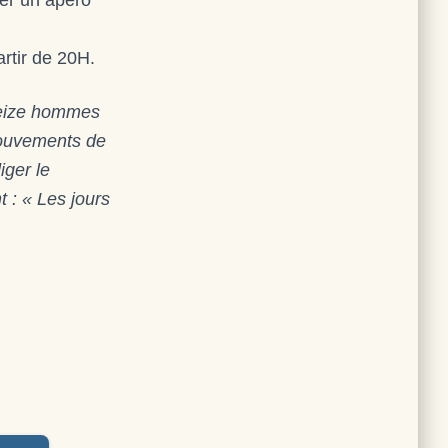
ger un apéro
artir de 20H.
 seize hommes
 mouvements de
iger le
 : « Les jours