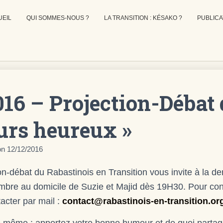
UEIL
QUI SOMMES-NOUS ?
LA TRANSITION : KÉSAKO ?
PUBLICA
016 – Projection-Débat 
ours heureux »
on
12/12/2016
n-débat du Rabastinois en Transition vous invite à la de
re au domicile de Suzie et Majid dès 19H30. Pour conn
acter par mail :
contact@rabastinois-en-transition.or