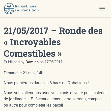
O
U
V
21/05/2017 – Ronde des
R
I
R
« Incroyables
/
F
Comestibles »
E
R
M
Published by
Damien
on
17/05/2017
E
R
Dimanche 21 mai, 14h
L
A
Nous planterons dans les 6 bacs de Rabastens !
N
A
V
Nous vous attendons avec vos plants et votre petit matériel
I
de jardinage… Et éventuellement terre, terreau, compost
G
ou autre pour compléter les bacs!!
A