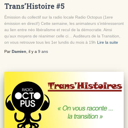
Trans’Histoire #5
Émission du collectif sur la radio locale Radio Octopus (1ere
émission en direct!) Cette semaine, les animateurs s’intéresseront
au lien entre néo libéralisme et recul de la démocratie. Ainsi
qu’aux moyens de réanimer celle ci… Auditeurs de la Transition,
on vous retrouve tous les 1er lundis du mois à 19h
Lire la suite
Par
Damien
, il y a
9 ans