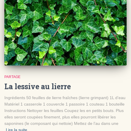
PARTAGE
La lessive au lierre
Ingrédients 50 feuilles de lierre fraîches (lierre grimpant) 1L d’eau
Matériel 1 casserole 1 couvercle 1 passoire 1 couteau 1 bouteille
Instructions Nettoyer les feuilles Coupez les en petits bouts. Plus
elles seront coupées finement, plus elles pourront libérer les
saponines (le composant qui nettoie) Mettez de l’au dans une
Lire la suite