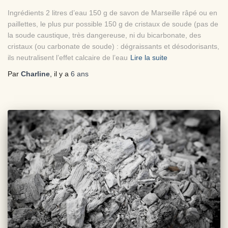
Ingrédients 2 litres d’eau 150 g de savon de Marseille râpé ou en
paillettes, le plus pur possible 150 g de cristaux de soude (pas de
la soude caustique, très dangereuse, ni du bicarbonate, des
cristaux (ou carbonate de soude) : dégraissants et désodorisants,
ils neutralisent l’effet calcaire de l’eau
Lire la suite
Par
Charline
, il y a
6 ans