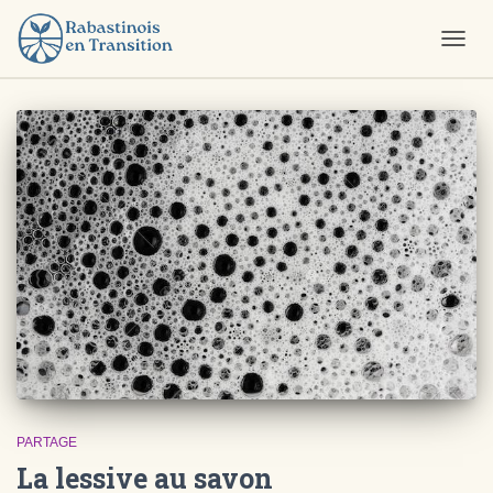
OUVR
LA
NAVIG
produit entretien
PARTAGE
La lessive au savon