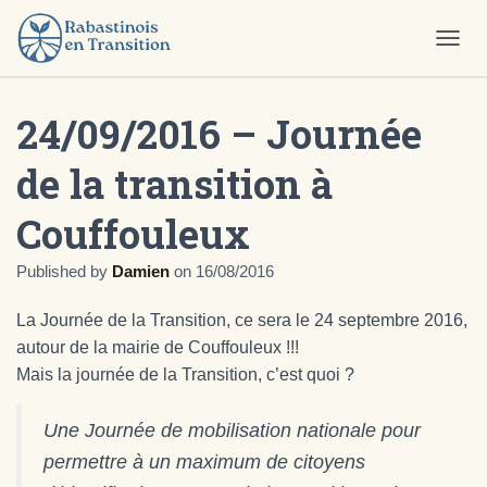
O
U
V
24/09/2016 – Journée
R
I
R
de la transition à
/
F
Couffouleux
E
R
M
Published by
Damien
on
16/08/2016
E
R
La Journée de la Transition, ce sera le 24 septembre 2016,
L
A
autour de la mairie de Couffouleux !!!
N
Mais la journée de la Transition, c’est quoi ?
A
V
I
Une Journée de mobilisation nationale pour
G
permettre à un maximum de citoyens
A