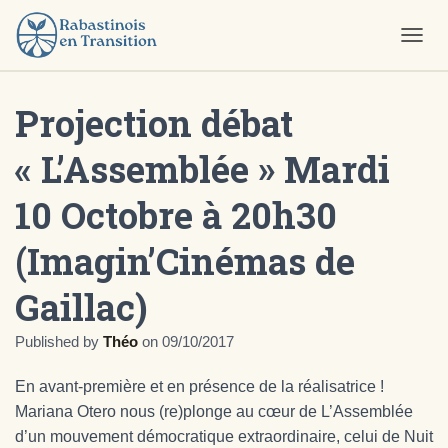
O
U
V
Projection débat
R
I
R
« L’Assemblée » Mardi
/
F
10 Octobre à 20h30
E
R
M
(Imagin’Cinémas de
E
R
Gaillac)
L
A
N
Published by
Théo
on
09/10/2017
A
V
En avant-première et en présence de la réalisatrice !
I
Mariana Otero nous (re)plonge au cœur de L’Assemblée
G
A
d’un mouvement démocratique extraordinaire, celui de Nuit